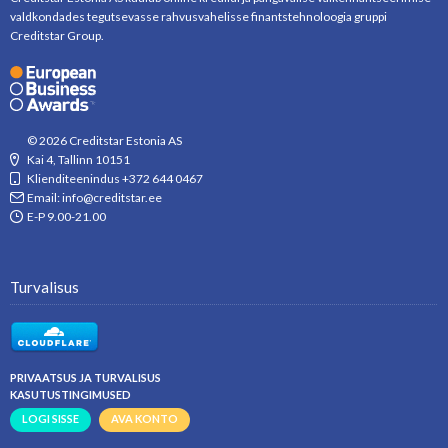
valdkondades tegutsevasse rahvusvahelisse finantstehnoloogia gruppi
Creditstar Group.
© 2026 Creditstar Estonia AS
Kai 4, Tallinn 10151
Klienditeenindus +372 644 0467
Email: info@creditstar.ee
E-P 9.00-21.00
Turvalisus
PRIVAATSUS JA TURVALISUS
KASUTUSTINGIMUSED
LOGI SISSE
AVA KONTO