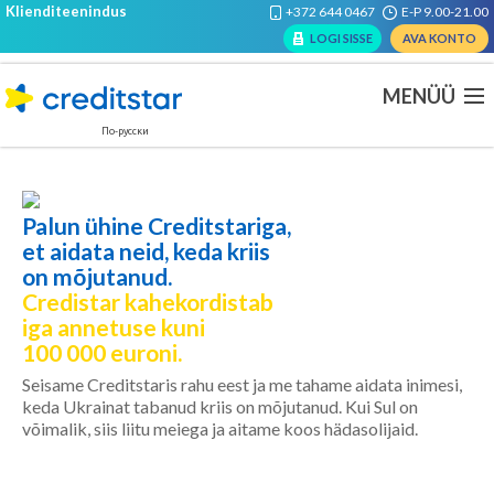
Klienditeenindus
+372 644 0467
E-P 9.00-21.00
LOGI SISSE
AVA KONTO
MENÜÜ
По-русски
Palun ühine Creditstariga,
et aidata neid, keda kriis
on mõjutanud.
Credistar kahekordistab
iga annetuse kuni
100 000 euroni.
Seisame Creditstaris rahu eest ja me tahame aidata inimesi,
keda Ukrainat tabanud kriis on mõjutanud. Kui Sul on
võimalik, siis liitu meiega ja aitame koos hädasolijaid.