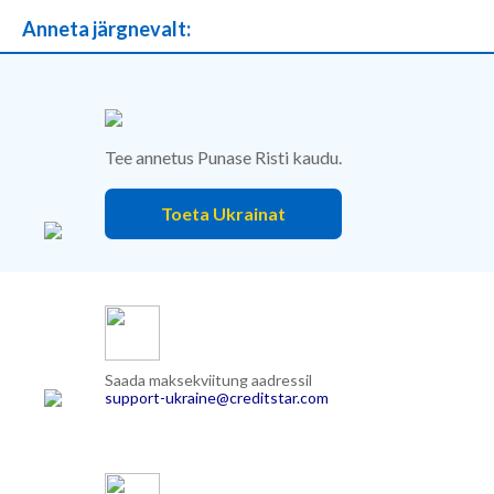
Anneta järgnevalt:
Tee annetus Punase Risti kaudu.
Toeta Ukrainat
Saada maksekviitung aadressil
support-ukraine@creditstar.com