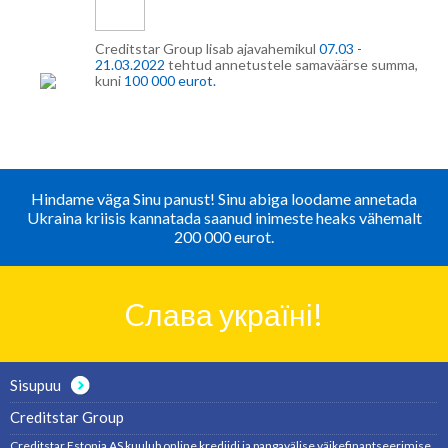
Creditstar Group lisab ajavahemikul
07.03 -
21.03.2022
tehtud annetustele samaväärse summa,
kuni
100 000 eurot.
Hindame väga Sinu panust! Sinu abiga loodame annetada
Ukraina kriisis kannatada saanud inimeste heaks vähemalt
200 000 eurot.
Cлава україні!
Sisupuu
Creditstar Group
Creditstar Estonia AS kuulub online krediidi ja pangavälise väikefinantseerimise